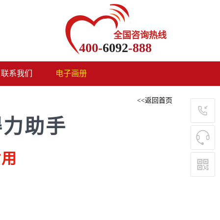
全国咨询热线
400-
6092
-888
联系我们
电子画册
<<返回首页
得力助手
耐用