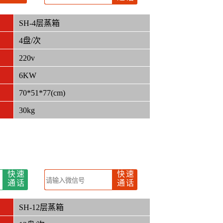
SH-4层蒸箱
4盘/次
220v
6KW
70*51*77(cm)
30kg
快速
快速
通话
通话
SH-12层蒸箱