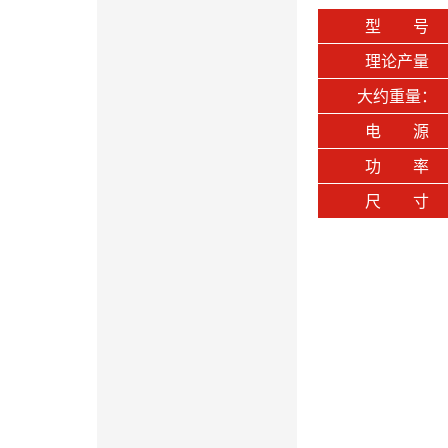
型 号
理论产量
大约重量：
电 源
功 率
尺 寸