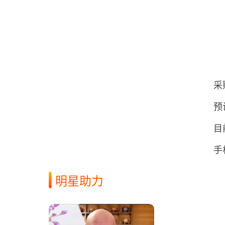
采
预
目
手
明星助力