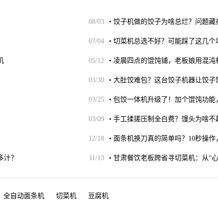
08/03
•
饺子机做的饺子为啥总烂？问题藏
07/04
•
切菜机总选不好？可能踩了这几个
机
05/12
•
凌晨四点的馄饨铺，老板娘用混沌
03/30
•
大肚饺难包？这台饺子机器让饺子
03/25
•
包饺一体机升级了！加个馄饨功能
03/09
•
手工揉搓压制全白费？馒头为啥不
12/18
•
面条机换刀真的简单吗？10秒操
多汁？
11/13
•
甘肃餐饮老板跨省寻切菜机：从“
全自动面条机
切菜机
豆腐机