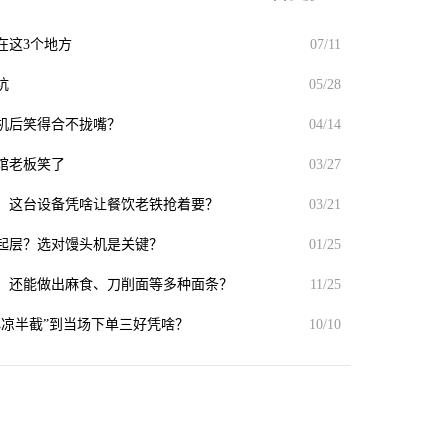
在这3个地方
07/11
坑
05/28
机后笑得合不拢嘴？
04/14
馆老板笑了
03/27
，这台设备凭啥让餐饮老铁抢着要？
03/21
起层？选对馒头机是关键？
01/25
作，还能做出麻食、刀削面等多种面条？
11/25
心凉半截”到当场下单三好凭啥？
10/10