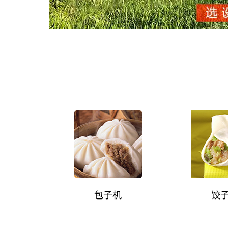
包子机
饺