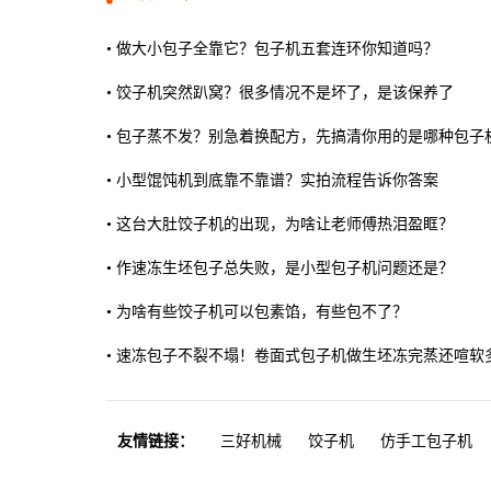
•
做大小包子全靠它？包子机五套连环你知道吗？
•
饺子机突然趴窝？很多情况不是坏了，是该保养了
•
包子蒸不发？别急着换配方，先搞清你用的是哪种包子
•
小型馄饨机到底靠不靠谱？实拍流程告诉你答案
•
这台大肚饺子机的出现，为啥让老师傅热泪盈眶？
•
作速冻生坯包子总失败，是小型包子机问题还是？
•
为啥有些饺子机可以包素馅，有些包不了？
•
速冻包子不裂不塌！卷面式包子机做生坯冻完蒸还喧软
友情链接：
三好机械
饺子机
仿手工包子机