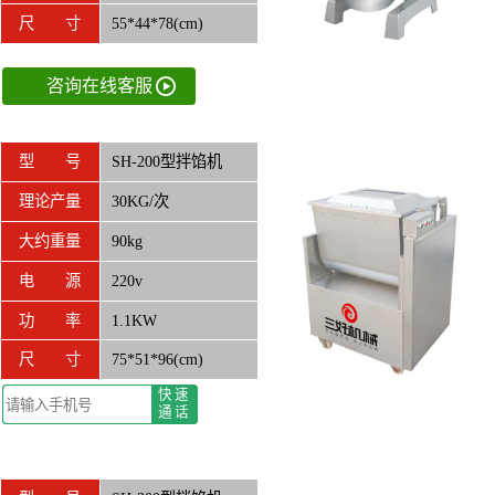
尺 寸
55*44*78(cm)
咨询在线客服
型 号
SH-200型拌馅机
理论产量
30KG/次
大约重量
90kg
电 源
220v
功 率
1.1KW
尺 寸
75*51*96(cm)
快速
通话